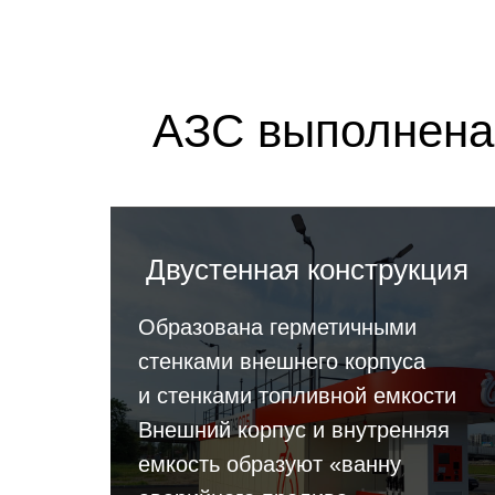
добно Расположена
анкт-Петербурге
АЗС выполнена 
ережная на выезде из 
Двустенная конструкция
Образована герметичными
стенками внешнего корпуса
и стенками топливной емкости
Внешний корпус и внутренняя
емкость образуют «ванну