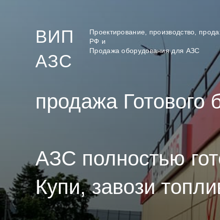
ВИП
Проектирование, производство, прода
РФ и
Продажа оборудования для АЗС
АЗС
продажа Готового 
АЗС полностью гот
Купи, завози топли