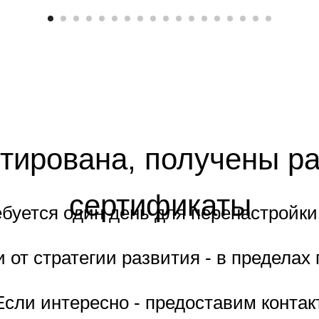
тирована, получены р
сертификаты
буется один день для перенастройки 
 от стратегии развития - в пределах 
 Если интересно - предоставим конта