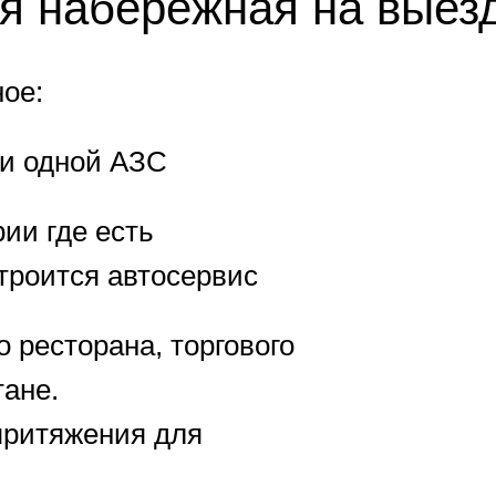
я набережная на выезд
ое:
ни одной АЗС
ии где есть
троится автосервис
 ресторана, торгового
тане.
притяжения для