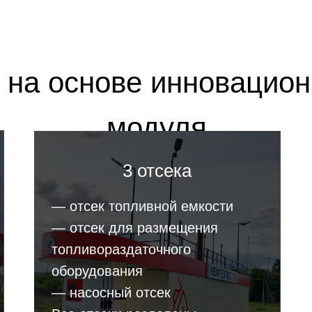
на основе инновацион
города
модуля
3 отсека
Оперативно покажем
— отсек топливной емкости
Ответим на все вопросы
— отсек для размещения
топливораздаточного
оборудования
— насосный отсек