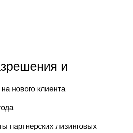
азрешения и
на нового клиента
года
кты партнерских лизинговых